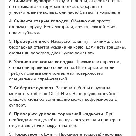
3.
Снимите суппорт.
Открутите болты, откройте его, но
не отрывайте от тормозного диска. Сохраните
уплотнительные кольца, они часто бывают в комплекте.
4.
Снимите старые колодки.
Обычно они просто
скользят наружу. Если застряли, слегка покатайте их
плоскогубцами.
5.
Проверьте диск.
Измерьте толщину – минимальная
безопасная отметка указана на краю. Если есть трещины,
сколы или перегрев, диск нужно поменять.
6.
Установите новые колодки.
Прижмите их прессом,
чтобы они правильно сели в паз. Некоторые модели
требуют смазывания контактных поверхностей
специальным спрей‑смазкой.
7.
Соберите суппорт.
Закрепите болты с нужным
моментом (обычно 12‑15 Н·м). Не переусердствуйте –
слишком сильное затягивание может деформировать
суппорт.
8.
Проверьте уровень тормозной жидкости.
При
необходимости долейте до нужного уровня и проверьте
отсутствие утечек вокруг шлангов.
9.
Тормозное «обжиг».
Прокачайте тормоза: несколько