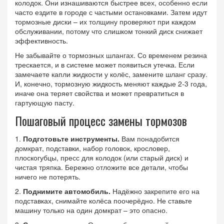
колодок. Они изнашиваются быстрее всех, особенно если
часто ездите в городе с частыми остановками. Затем идут
тормозные диски – их толщину проверяют при каждом
обслуживании, потому что слишком тонкий диск снижает
эффективность.
Не забывайте о тормозных шлангах. Со временем резина
трескается, и в системе может появиться утечка. Если
замечаете капли жидкости у колёс, замените шланг сразу.
И, конечно, тормозную жидкость меняют каждые 2‑3 года,
иначе она теряет свойства и может превратиться в
гартующую пасту.
Пошаговый процесс замены тормозов
1.
Подготовьте инструменты.
Вам понадобится
домкрат, подставки, набор головок, крословер,
плоскогубцы, пресс для колодок (или старый диск) и
чистая тряпка. Бережно отложите все детали, чтобы
ничего не потерять.
2.
Поднимите автомобиль.
Надёжно закрепите его на
подставках, снимайте колёса поочерёдно. Не ставьте
машину только на один домкрат – это опасно.