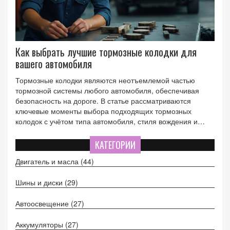
Как выбрать лучшие тормозные колодки для
вашего автомобиля
Тормозные колодки являются неотъемлемой частью
тормозной системы любого автомобиля, обеспечивая
безопасность на дороге. В статье рассматриваются
ключевые моменты выбора подходящих тормозных
колодок с учётом типа автомобиля, стиля вождения и
условий эксплуатации. Также уделяется внимание
различным типам материалов и производителям, а также
КАТЕГОРИИ
советам по замене колодок. Цель статьи — помочь
Двигатель и масла
(44)
автовладельцам сделать осознанный выбор и обеспечить
максимальную эффективность торможения.
Шины и диски
(29)
Автоосвещение
(27)
Аккумуляторы
(27)