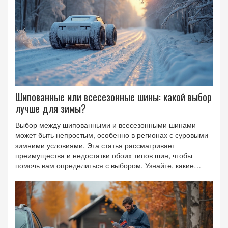
ваша безопасность на дороге независимо от погоды.
Шипованные или всесезонные шины: какой выбор
лучше для зимы?
Выбор между шипованными и всесезонными шинами
может быть непростым, особенно в регионах с суровыми
зимними условиями. Эта статья рассматривает
преимущества и недостатки обоих типов шин, чтобы
помочь вам определиться с выбором. Узнайте, какие
шины обеспечат наилучшее сцепление на обледенелых и
заснеженных дорогах, а также какие из них будут более
экономичными и безопасными для вашего автомобиля.