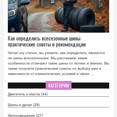
Как определить всесезонные шины:
практические советы и рекомендации
Читая эту статью, вы узнаете, как определить, являются
ли шины всесезонными. Мы расскажем, какие
особенности отличают такие шины от летних и зимних. Вы
также получите практические советы по выбору шин в
зависимости от климатических условий и своих
потребностей. Благодаря нашим рекомендациям, ваша
поездка будет безопасной и комфортной в любое время
КАТЕГОРИИ
года.
Двигатель и масла
(44)
Шины и диски
(29)
Автоосвещение
(27)