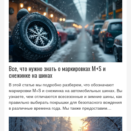
резины для безопасной эксплуатации.
Все, что нужно знать о маркировках M+S и
снежинке на шинах
В этой статье мы подробно разберем, что обозначают
маркировки M+S и снежинка на автомобильных шинах. Вы
узнаете, чем отличаются всесезонные и зимние шины, как
правильно выбирать покрышки для безопасного вождения
в различные времена года. Мы также предоставим
некоторые полезные советы по уходу за шинами и
объясним, почему так важно соблюдать рекомендации
производителей. От правильного выбора шин зависит