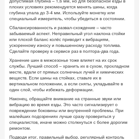
допустимая глубина – 1,6 мм, но для безопасной езды в
плохих условиях рекомендуется менять шины, когда
глубина упала до 3‑4 мм. Используйте монетку или
специальный измеритель, чтобы убедиться в состоянии.
Сбалансированность и развал‑схождение – часто
забываемый аспект. Неправильный угол наклона стойки
или плохой баланс колёс приводит к вибрациям,
ускоренному износу и повышенному расходу топлива.
Сделайте проверку в сервисе раз в полтора‑два года.
Хранение шин в межсезонье тоже влияет на их срок
службы. Лучший способ – хранить их в сухом, прохладном
месте, вдали от прямых солнечных лучей и химических
веществ. Если шины на стойках, ставьте их в
вертикальном положении, а если сняты, укладывайте в
один слой, чтобы избежать деформации.
Наконец, обращайте внимание на странные звуки или
вибрацию во время езды. Это часто сигнализирует о
повреждении боковины или внутренней проблемы. При
малейших подозрениях лучше сразу провериться у
специалистов, иначе можно столкнуться с более дорогим
ремонтом.
Подводя итог, правильный выбор, регулярный контроль