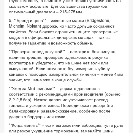
глубоком снегу, а слишком узкие теряют устойчивость на
скользком асфальте. Для большинства грузовиков
оптимальный диапазон – 215‑275 мм.
5. **Бренд и цена** – известные марки (Bridgestone,
Michelin, Nokian) дороже, но часто дольше сохраняют
свойства. Если бюджет ограничен, ищите проверенные
модели в официальных дилерских складах – так вы
получите гарантию и возможность обмена.
**Проверка перед покупкой** – осмотрите боковину на
наличие трещин, проверьте одинаковость рисунка
протектора и убедитесь, что на шине нет волн или
выпуклостей. Если покупаете б/у, измерьте глубину
канавок с помощью измерительной линейки – менее 4 мм
значит, что шина уже в конце службы.
**Уход за M/S‑шинами** – держите давление в
соответствии с рекомендациями производителя (обычно
2,2‑2,5 бар). Низкое давление увеличивает расход
топлива и ускоряет износ. Периодически проверяйте
балансировку и развал‑схождение, особенно после
ударов о бордюры или кочки.
**Когда менять** – если вы заметили вибрацию, гул в руле
или резкое ухудшение торможения, заменяйте шины