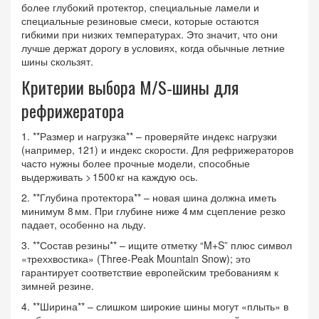
более глубокий протектор, специальные ламели и
специальные резиновые смеси, которые остаются
гибкими при низких температурах. Это значит, что они
лучше держат дорогу в условиях, когда обычные летние
шины скользят.
Критерии выбора M/S‑шины для
рефрижератора
1. **Размер и нагрузка** – проверяйте индекс нагрузки
(например, 121) и индекс скорости. Для рефрижераторов
часто нужны более прочные модели, способные
выдерживать > 1500 кг на каждую ось.
2. **Глубина протектора** – новая шина должна иметь
минимум 8 мм. При глубине ниже 4 мм сцепление резко
падает, особенно на льду.
3. **Состав резины** – ищите отметку “M+S” плюс символ
«треххвостика» (Three-Peak Mountain Snow); это
гарантирует соответствие европейским требованиям к
зимней резине.
4. **Ширина** – слишком широкие шины могут «плыть» в