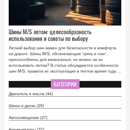
Шины M/S летом: целесообразность
использования и советы по выбору
Летний выбор шин важен для безопасности и комфорта
на дороге. Шины M/S, обозначающие 'грязь и снег',
приспособлены для межсезонья, но можно ли их
использовать летом? В статье обсуждаются особенности
шин M/S, правила их эксплуатации в теплое время года и
даются рекомендации по выбору подходящей резины.
Узнайте, как правильно выбрать шины, если ваш
КАТЕГОРИИ
автомобиль обут в M/S.
Двигатель и масла
(44)
Шины и диски
(29)
Автоосвещение
(27)
Аккумуляторы
(27)