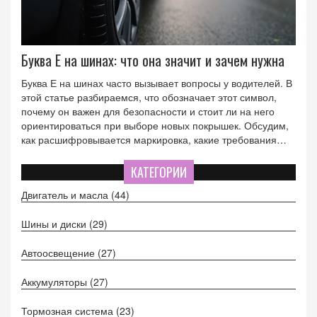
Буква Е на шинах: что она значит и зачем нужна
Буква Е на шинах часто вызывает вопросы у водителей. В
этой статье разбираемся, что обозначает этот символ,
почему он важен для безопасности и стоит ли на него
ориентироваться при выборе новых покрышек. Обсудим,
как расшифровывается маркировка, какие требования
предъявляются к таким шинам, и какие дополнительные
параметры можно узнать по этому значку. Практические
КАТЕГОРИИ
советы помогут выбрать оптимальные шины под любые
Двигатель и масла
(44)
дорожные условия.
Шины и диски
(29)
Автоосвещение
(27)
Аккумуляторы
(27)
Тормозная система
(23)