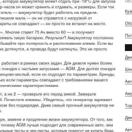
а, которую аккумулятор может отдать при -18°C для запуска
р-часов он может хранить и отдавать
, и размеры. Если ток
Куз
гатель — аккумулятор будет работать на пределе.
лишком мала — он не справится с нагрузкой от
Обс
ариты не совпадают — он просто не встанет на место.
е». Многие ставят 75 Ач вместо 60 — и получают
Пол
аряжать такую батарею. Результат? Аккумулятор постоянно
абывайте про полярность и расположение клемм. Если вы
 дотянутся, а провода будут натянуты. Это не просто
Дви
 работает в рамках своих задач. Для дизеля нужен более
х поездок с частыми запусками — AGM. Для долгих поездок
Шин
инцово-кислый, если он подходит по параметрам. Бренды
лько если параметры совпадают с требованиями вашего
Ав
ехническими характеристиками.
Ак
т, а не 2 — проверьте его перед зимой. Замерьте
. Почистите клеммы. Убедитесь, что генератор заряжает
розе без подзарядки. Даже самый прочный аккумулятор не
Тор
.
Дви
ре, замене и продлении жизни аккумулятора. От того, как
, почему AGM лучше подходит для современных авто, чем
Авт
ьные тесты и чек-листы, которые помогут не купить брак,