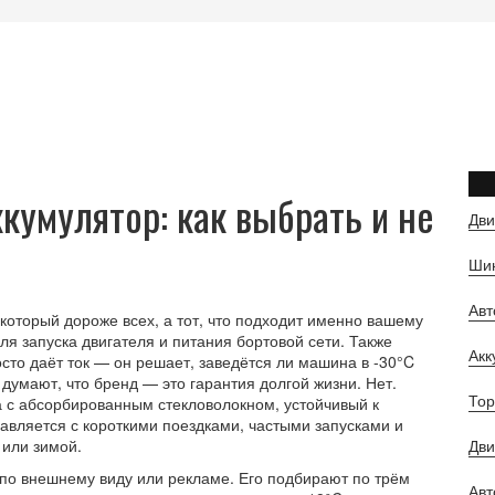
кумулятор: как выбрать и не
Дви
Шин
Ав
который дороже всех, а тот, что подходит именно вашему
ля запуска двигателя и питания бортовой сети
. Также
Ак
осто даёт ток — он решает, заведётся ли машина в -30°C
думают, что бренд — это гарантия долгой жизни. Нет.
Тор
а с абсорбированным стекловолокном, устойчивый к
равляется с короткими поездками, частыми запусками и
 или зимой.
Дви
по внешнему виду или рекламе. Его подбирают по трём
Авт