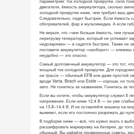
параметрам:
ток холодной прокрутки
,
сила ток
двигателя
,
ёмкость аккумулятора
,
сколько ампе
холодной прокрутки ниже, чем требует ваш дви
Следовательно, сядет быстрее. Если ёмкость с
обогревателей, фар и мультимедиа. А если габ
Не верьте, что «чем больше ёмкость, тем лучш
перегрузку генератора, который не успевает з
недозаряжен — и садится быстрее. Также не з
поставите аккумулятор «наоборот» — клеммы не
неудобно — это опасно.
Самый долговечный аккумулятор — это тот, что
мощный ток холодной прокрутки. Для городски
на трассе — обычный EFB или даже простой св
вроде Varta, Bosch или Exide — хороши, но то
авто. Не гонитесь за названием. Гонитесь за т
Если вы хотите, чтобы аккумулятор служил 5 ле
напряжение. Если ниже 12,4 В — он уже слабый
на 13,8–14,4 В. И не оставляйте машину на мо
выживет, если его постоянно разряжать до нуля
В подборке ниже — всё, что нужно знать о выбо
расшифровать маркировку на батарее, до того
обычный. Вы найдёте проверенные советы, реал