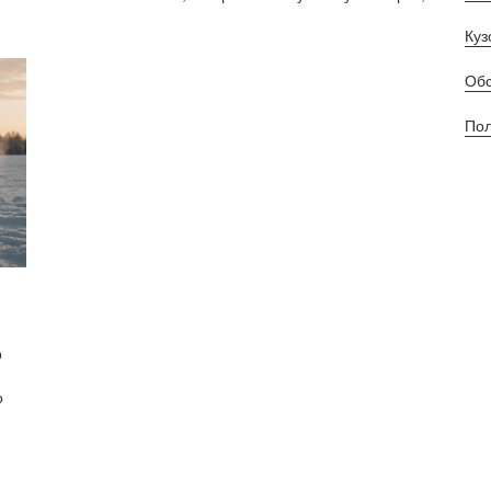
Куз
Обс
Пол
р
о