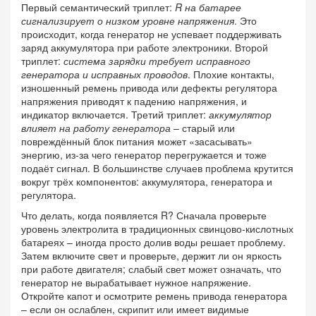
Первый семантический триплет:
R на батарее
сигнализирует о низком уровне напряжения
. Это
происходит, когда генератор не успевает поддерживать
заряд аккумулятора при работе электроники. Второй
триплет:
система зарядки требует исправного
генератора и исправных проводов
. Плохие контакты,
изношенный ремень привода или дефекты регулятора
напряжения приводят к падению напряжения, и
индикатор включается. Третий триплет:
аккумулятор
влияет на работу генератора
– старый или
повреждённый блок питания может «засасывать»
энергию, из‑за чего генератор перегружается и тоже
подаёт сигнал. В большинстве случаев проблема крутится
вокруг трёх компонентов: аккумулятора, генератора и
регулятора.
Что делать, когда появляется R? Сначала проверьте
уровень электролита в традиционных свинцово‑кислотных
батареях – иногда просто долив воды решает проблему.
Затем включите свет и проверьте, держит ли он яркость
при работе двигателя; слабый свет может означать, что
генератор не вырабатывает нужное напряжение.
Откройте капот и осмотрите ремень привода генератора
– если он ослаблен, скрипит или имеет видимые