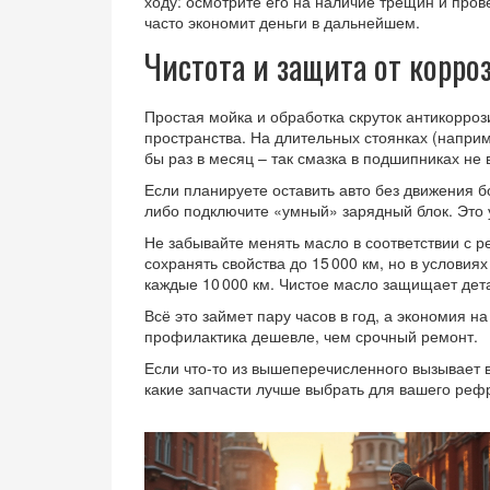
ходу: осмотрите его на наличие трещин и про
часто экономит деньги в дальнейшем.
Чистота и защита от корро
Простая мойка и обработка скруток антикорро
пространства. На длительных стоянках (наприм
бы раз в месяц – так смазка в подшипниках не 
Если планируете оставить авто без движения б
либо подключите «умный» зарядный блок. Это у
Не забывайте менять масло в соответствии с
сохранять свойства до 15 000 км, но в условия
каждые 10 000 км. Чистое масло защищает дет
Всё это займет пару часов в год, а экономия н
профилактика дешевле, чем срочный ремонт.
Если что‑то из вышеперечисленного вызывает 
какие запчасти лучше выбрать для вашего рефр