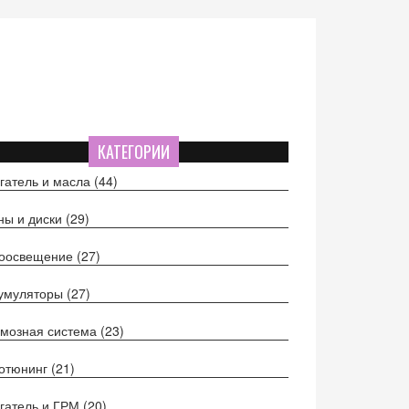
КАТЕГОРИИ
гатель и масла
(44)
ы и диски
(29)
тоосвещение
(27)
кумуляторы
(27)
мозная система
(23)
отюнинг
(21)
гатель и ГРМ
(20)