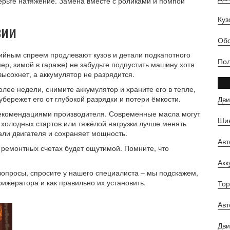
верьте натяжение. Замена вместе с роликами и помпой
Куз
зии
Обс
зийным спреем продлевают кузов и детали подкапотного
Пол
ер, зимой в гараже) не забудьте подпустить машину хотя
высохнет, а аккумулятор не разрядится.
олее недели, снимите аккумулятор и храните его в тепле,
бережет его от глубокой разрядки и потери ёмкости.
Дви
 рекомендациями производителя. Современные масла могут
Шин
х холодных стартов или тяжёлой нагрузки лучше менять
али двигателя и сохраняет мощность.
Ав
а ремонтных счетах будет ощутимой. Помните, что
Ак
вопросы, спросите у нашего специалиста – мы подскажем,
ижератора и как правильно их установить.
Тор
Авт
Дви