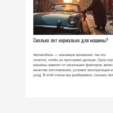
Сколько лет нормально для машины?
Автомобиль — значимые вложения, так что
хочется, чтобы он прослужил дольше. Срок сл
машины зависит от нескольких факторов, вклю
качество изготовления, условия эксплуатации и
уход. В этой статье мы разберёмся, сколько ле
считается нормальным для кузова автомобиля 
как продлить его жизнь. Узнайте, какие меры
помогут сохранить внешний вид вашего железн
коня.