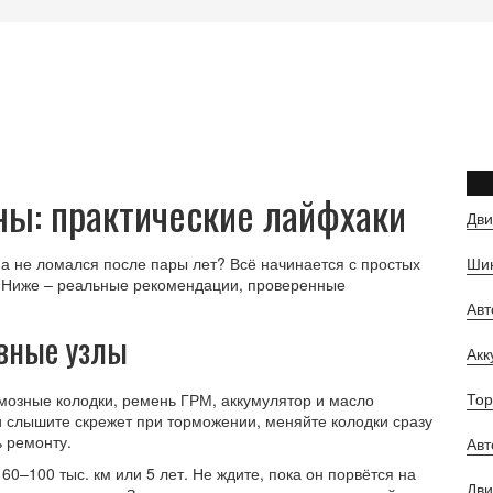
ы: практические лайфхаки
Дви
 а не ломался после пары лет? Всё начинается с простых
Шин
. Ниже – реальные рекомендации, проверенные
Ав
овные узлы
Ак
Тор
мозные колодки, ремень ГРМ, аккумулятор и масло
и слышите скрежет при торможении, меняйте колодки сразу
ь ремонту.
Авт
0–100 тыс. км или 5 лет. Не ждите, пока он порвётся на
Дви