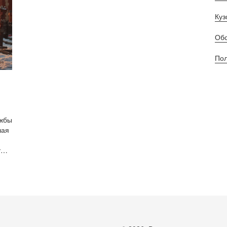
Куз
Обс
Пол
ужбы
чая
т
и
ого