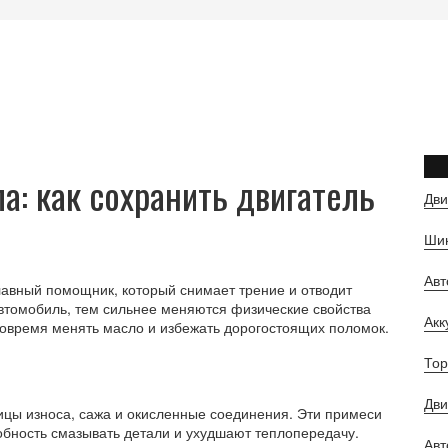
ла: как сохранить двигатель
Дви
Шин
Ав
главный помощник, который снимает трение и отводит
втомобиль, тем сильнее меняются физические свойства
Ак
овремя менять масло и избежать дорогостоящих поломок.
Тор
Дви
ицы износа, сажа и окисленные соединения. Эти примеси
обность смазывать детали и ухудшают теплопередачу.
Авт