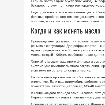
Если вы часто ездите в условиях холодных р
быстрее, потому что низкие температуры уско
Еще один показатель – изменение цвета. Свеж
больших пробегов оно темнеет до коричневого 
поломке, но в сочетании с повышенной вязкост
Когда и как менять масло
Производители указывают интервалы замены – от
режима эксплуатации. Для рефрижераторных гр
лучше придерживаться более короткого интерва
масла каждый 1 000 км, особенно после долгих 
Снимайте крышку масляного фильтра и осмотри
системе уже накопилось много загрязнений. Пр
в системе не останется старых частиц.
Не забывайте про тип масла. Синтетика сохран
окислению. Если ваш автомобиль работает в э
показателем вязкости (например, 5W‑40 вмест
В конце каждого периода замены заполняйте 
Переполнение приводит к повышенному давлен
Следите за запахом выхлопных газов. Жженый 