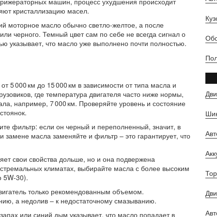
ефрижераторных машин, процесс ухудшения происходит
ряют кристаллизацию масел.
Куз
ий моторное масло обычно светло-желтое, а после
или черного. Темный цвет сам по себе не всегда сигнал о
Обс
ью указывает, что масло уже выполнено почти полностью.
Пол
 5 000 км до 15 000 км в зависимости от типа масла и
Дви
узовиков, где температура двигателя часто ниже нормы,
ла, например, 7 000 км. Проверяйте уровень и состояние
стоянок.
Шин
те фильтр: если он черный и переполненный, значит, в
Ав
и замене масла заменяйте и фильтр – это гарантирует, что
Ак
яет свои свойства дольше, но и она подвержена
кстремальных климатах, выбирайте масла с более высоким
Тор
о 5W‑30).
двигатель только рекомендованным объемом.
Дви
ию, а недолив – к недостаточному смазыванию.
Авт
запах или синий дым указывает, что масло попадает в