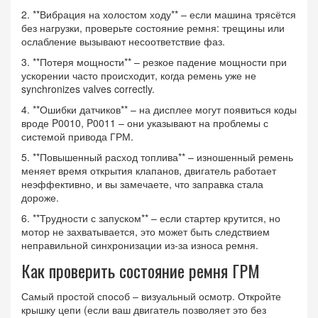
2. **Вибрация на холостом ходу** – если машина трясётся
без нагрузки, проверьте состояние ремня: трещины или
ослабление вызывают несоответствие фаз.
3. **Потеря мощности** – резкое падение мощности при
ускорении часто происходит, когда ремень уже не
synchronizes valves correctly.
4. **Ошибки датчиков** – на дисплее могут появиться коды
вроде P0010, P0011 – они указывают на проблемы с
системой привода ГРМ.
5. **Повышенный расход топлива** – изношенный ремень
меняет время открытия клапанов, двигатель работает
неэффективно, и вы замечаете, что заправка стала
дороже.
6. **Трудности с запуском** – если стартер крутится, но
мотор не захватывается, это может быть следствием
неправильной синхронизации из‑за износа ремня.
Как проверить состояние ремня ГРМ
Самый простой способ – визуальный осмотр. Откройте
крышку цепи (если ваш двигатель позволяет это без