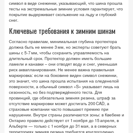
символ в виде снежинки, указывающий, что шина прошла
тесты на экстремальные зимние условия
гарантирует, что
покрытие выдерживает скольжение на льду и глубокий
снег.
Ключевые требования к зимним шинам
Согласно правилам, минимальная глубина протектора
должна быть не менее 3 мм, но эксперты советуют брать
шины с 5‑7 мм, чтобы сохранить управляемость на
длительный срок. Протектор должен иметь большие
ламели и канавки – они отводят воду и снег, уменьшая
риск аквапланирования. Не менее важна правильная
маркировка: если на боковине виден символ снежинки,
это значит, что шина прошла испытания на оледенелой
поверхности, а обычный символ «S» указывает лишь на
сезонность, но без подтверждённого теста. Для
провинций, где обязательна зимняя резина, штраф за
отсутствие маркировки может достигать 200 CAD, а
страховые компании часто повышают премию при
нарушении. Внутри страны различаются зоны: в Квебеке и
Онтарио правило действует от 1 ноября до 15 апреля, в
Альберте — только с 1 ноября до 31 мая, а в северных
территориях зимняя резина требуется круглогодично.