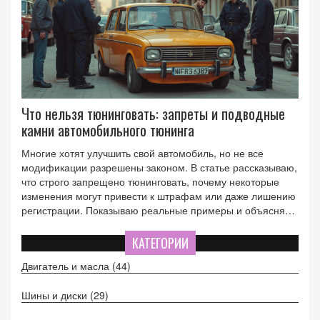
Что нельзя тюнинговать: запреты и подводные
камни автомобильного тюнинга
Многие хотят улучшить свой автомобиль, но не все
модификации разрешены законом. В статье рассказываю,
что строго запрещено тюнинговать, почему некоторые
изменения могут привести к штрафам или даже лишению
регистрации. Показываю реальные примеры и объясняю,
как не нарваться на неприятности с ГИБДД. Подсказываю,
как отличить безопасный апгрейд от рискованного
КАТЕГОРИИ
проекта. Дам советы, чтобы тюнинг приносил только
Двигатель и масла
(44)
радость, а не проблемы.
Шины и диски
(29)