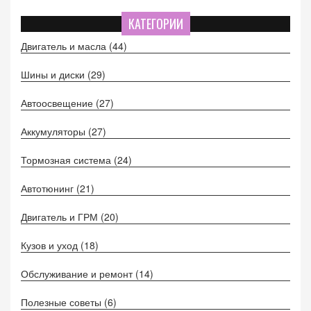
важности соблюдения технологий замены, а также о
преимуществах проверки уровня масла до начала
КАТЕГОРИИ
движения. Практические советы помогут владельцам
Двигатель и масла
(44)
избежать неприятностей и обеспечить надежную работу
двигателя.
Шины и диски
(29)
Автоосвещение
(27)
Аккумуляторы
(27)
Тормозная система
(24)
Автотюнинг
(21)
Двигатель и ГРМ
(20)
Кузов и уход
(18)
Обслуживание и ремонт
(14)
Полезные советы
(6)