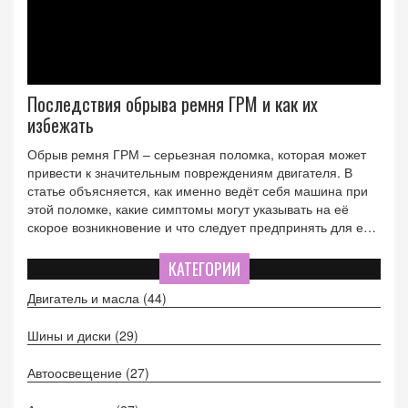
Последствия обрыва ремня ГРМ и как их
избежать
Обрыв ремня ГРМ – серьезная поломка, которая может
привести к значительным повреждениям двигателя. В
статье объясняется, как именно ведёт себя машина при
этой поломке, какие симптомы могут указывать на её
скорое возникновение и что следует предпринять для её
предотвращения. Мы также рассмотрим возможные
варианты восстановления после обрыва ремня и советы
КАТЕГОРИИ
по своевременной замене деталей. Важность
Двигатель и масла
(44)
правильного ухода за ремнем ГРМ подчеркивается через
примеры и практические советы.
Шины и диски
(29)
Автоосвещение
(27)