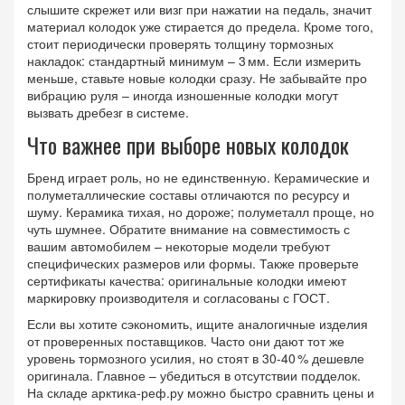
слышите скрежет или визг при нажатии на педаль, значит
материал колодок уже стирается до предела. Кроме того,
стоит периодически проверять толщину тормозных
накладок: стандартный минимум – 3 мм. Если измерить
меньше, ставьте новые колодки сразу. Не забывайте про
вибрацию руля – иногда изношенные колодки могут
вызвать дребезг в системе.
Что важнее при выборе новых колодок
Бренд играет роль, но не единственную. Керамические и
полуметаллические составы отличаются по ресурсу и
шуму. Керамика тихая, но дороже; полуметалл проще, но
чуть шумнее. Обратите внимание на совместимость с
вашим автомобилем – некоторые модели требуют
специфических размеров или формы. Также проверьте
сертификаты качества: оригинальные колодки имеют
маркировку производителя и согласованы с ГОСТ.
Если вы хотите сэкономить, ищите аналогичные изделия
от проверенных поставщиков. Часто они дают тот же
уровень тормозного усилия, но стоят в 30‑40 % дешевле
оригинала. Главное – убедиться в отсутствии подделок.
На складе арктика-реф.ру можно быстро сравнить цены и