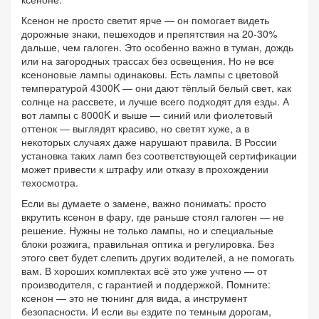
Ксенон не просто светит ярче — он помогает видеть
дорожные знаки, пешеходов и препятствия на 20-30%
дальше, чем галоген. Это особенно важно в туман, дождь
или на загородных трассах без освещения. Но не все
ксеноновые лампы одинаковы. Есть лампы с цветовой
температурой 4300K — они дают тёплый белый свет, как
солнце на рассвете, и лучше всего подходят для езды. А
вот лампы с 8000K и выше — синий или фиолетовый
оттенок — выглядят красиво, но светят хуже, а в
некоторых случаях даже нарушают правила. В России
установка таких ламп без соответствующей сертификации
может привести к штрафу или отказу в прохождении
техосмотра.
Если вы думаете о замене, важно понимать: просто
вкрутить ксенон в фару, где раньше стоял галоген — не
решение. Нужны не только лампы, но и специальные
блоки розжига, правильная оптика и регулировка. Без
этого свет будет слепить других водителей, а не помогать
вам. В хороших комплектах всё это уже учтено — от
производителя, с гарантией и поддержкой. Помните:
ксенон — это не тюнинг для вида, а инструмент
безопасности. И если вы ездите по темным дорогам,