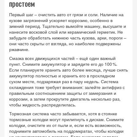
простоем
Первый шаг – очистить авто от грязи и соли. Наличие на
кузове загрязнений ускоряет коррозию, особенно в
зимний период. Тщательно вымойте машину, высушите и
нанесите восковой слой или керамический герметик. Не
забудьте обработать нижнюю часть кузова, арки, пороги –
они часто скрыты от взгляда, но наиболее подвержены
ржавчине.
Смазка всех движущихся частей – ещё один важный
пункт. Снимите аккумулятор и зарядите его до 100 %.
Если планируете хранить авто более месяца, лучше снять
аккумулятор полностью и хранить его в прохладном
сухом месте, подзаряжая раз в пару недель. Система
охлаждения тоже требует внимания: залейте антифриз с
правильным соотношением защиты от замерзания и
коррозии, а затем прокрутите двигатель несколько раз,
чтобы жидкость распределилась.
Тормозная система часто забывается, хотя в стоянке
тормозные колодки могут прилипнуть к дискам. Снимите
колодки, очистите их от пыли и, если есть возможность,
поднимите автомобиль на поддомкратах, чтобы колодки
не контактировали с дисками. Если снимаете колодки,