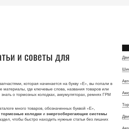
атьи и советы для
Дви
Шин
Ав
апчастями, которая начинается на букву «Е», вы попали в
е материалы, где ключевые слова, названия товаров или
Ак
о знать о тормозных колодках, аккумуляторах, ремнях ГРМ
Тор
талоге много товаров, обозначенных буквой «Е»,
 тормозные колодки
и
энергосберегающие системы
Дви
аздел, чтобы быстро находить нужные статьи без лишних
Авт