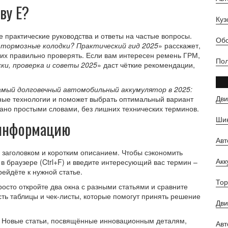
ву Е?
Куз
 практические руководства и ответы на частые вопросы.
Обс
 тормозные колодки? Практический гид 2025
» расскажет,
 их правильно проверять. Если вам интересен ремень ГРМ,
Пол
ки, проверка и советы 2025
» даст чёткие рекомендации,
мый долговечный автомобильный аккумулятор в 2025:
Дви
ные технологии и поможет выбрать оптимальный вариант
ано простыми словами, без лишних технических терминов.
Шин
 информацию
Ав
 заголовком и коротким описанием. Чтобы сэкономить
Ак
в браузере (Ctrl+F) и введите интересующий вас термин –
ейдёте к нужной статье.
Тор
росто откройте два окна с разными статьями и сравните
ть таблицы и чек‑листы, которые помогут принять решение
Дви
. Новые статьи, посвящённые инновационным деталям,
Авт