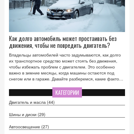
Как долго автомобиль может простаивать без
движения, чтобы не повредить двигатель?
Владельцы автомобилей часто задумываются, как долго
их транспортное средство может стоять без движения,
чтобы избежать проблем с двигателем. Это особенно
важно в зимние месяцы, когда машины остаются под
снегом или в гараже. Давайте разберемся, какие факторы
влияют на время, которое автомобиль может провести в
состоянии покоя, и как правильно ухаживать за ним в
КАТЕГОРИИ
такие периоды. Советы экспертов по уходу за
Двигатель и масла
(44)
автомобилем помогут вам продлить срок службы
двигателя и избежать ненужных поломок.
Шины и диски
(29)
Автоосвещение
(27)