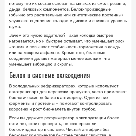
потому что их состав основан на связках из смол, резин и,
да‑да, белковых компонентов. Белок‑производные
(обычно это растительные или синтетические протеины)
улучшают сцепление колодки с диском и снижают уровень
шума.
Зачем это нужно водителю? Такая колодка быстрее
нагревается, но и быстрее остывает, что уменьшает риск
«гонки» и повышает стабильность торможения в дождь
или на мокром асфальте. Кроме того, белковые
соединения делают материал менее жестким, что
уменьшает вибрацию и скрипы.
Белок в системе охлаждения
В холодильных рефрижераторах, которые используют
автотранспорт для перевозки продуктов, часто применяют
биологические добавки к антифризу. Одни из них –
ферменты и протеины – помогают контролировать
коррозию и рост био‑налёта внутри трубок.
Если вы держите рефрижератор в эксплуатации более
пяти лет, стоит проверять, не «заперся» ли
белок‑индикатор в системе. Чистый антифриз без
белковых компонентов быстрее теряет свойства, а