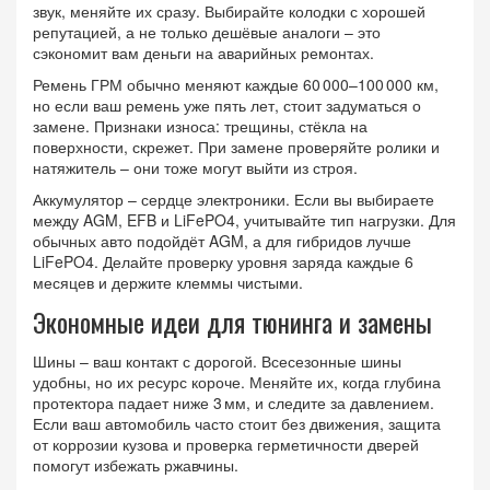
звук, меняйте их сразу. Выбирайте колодки с хорошей
репутацией, а не только дешёвые аналоги – это
сэкономит вам деньги на аварийных ремонтах.
Ремень ГРМ обычно меняют каждые 60 000–100 000 км,
но если ваш ремень уже пять лет, стоит задуматься о
замене. Признаки износа: трещины, стёкла на
поверхности, скрежет. При замене проверяйте ролики и
натяжитель – они тоже могут выйти из строя.
Аккумулятор – сердце электроники. Если вы выбираете
между AGM, EFB и LiFePO4, учитывайте тип нагрузки. Для
обычных авто подойдёт AGM, а для гибридов лучше
LiFePO4. Делайте проверку уровня заряда каждые 6
месяцев и держите клеммы чистыми.
Экономные идеи для тюнинга и замены
Шины – ваш контакт с дорогой. Всесезонные шины
удобны, но их ресурс короче. Меняйте их, когда глубина
протектора падает ниже 3 мм, и следите за давлением.
Если ваш автомобиль часто стоит без движения, защита
от коррозии кузова и проверка герметичности дверей
помогут избежать ржавчины.