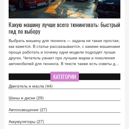
Какую машину лучше всего тюнинговать: быстрый
гид по выбору
Выбрать машину для тюнинга — задача не такая простая,
как кажется. В статье рассказывается, с какими машинами
проще работать и почему одни модели подходят лучше
других. Читатель узнает про лучшие марки и поколения
автомобилей для тюнинга. В тексте также есть советы для
новичков и опытных владельцев. Материал поможет
понять, на что реально стоит обратить внимание перед
КАТЕГОРИИ
началом тюнинга.
Двигатель и масла
(44)
Шины и диски
(29)
Автоосвещение
(27)
Аккумуляторы
(27)