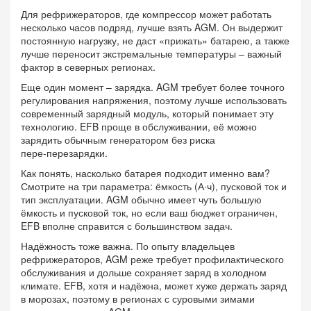
Для рефрижераторов, где компрессор может работать
несколько часов подряд, лучше взять AGM. Он выдержит
постоянную нагрузку, не даст «прижать» батарею, а также
лучше переносит экстремальные температуры – важный
фактор в северных регионах.
Еще один момент – зарядка. AGM требует более точного
регулирования напряжения, поэтому лучше использовать
современный зарядный модуль, который понимает эту
технологию. EFB проще в обслуживании, её можно
зарядить обычным генератором без риска
пере‑перезарядки.
Как понять, насколько батарея подходит именно вам?
Смотрите на три параметра: ёмкость (А·ч), пусковой ток и
тип эксплуатации. AGM обычно имеет чуть большую
ёмкость и пусковой ток, но если ваш бюджет ограничен,
EFB вполне справится с большинством задач.
Надёжность тоже важна. По опыту владельцев
рефрижераторов, AGM реже требует профилактического
обслуживания и дольше сохраняет заряд в холодном
климате. EFB, хотя и надёжна, может хуже держать заряд
в морозах, поэтому в регионах с суровыми зимами