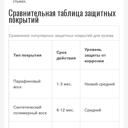
стыках.
Сравнительная таблица защитных
покрытий
Сравнение популярных защитных покрытий для кузова
В
Уровень
Срок
н
Тип покрытия
защиты от
действия
в
коррозии
в
Б
Парафиновый
но
1-3 мес.
Низкий‑средний
воск
ча
о
Г
Синтетический
6-12 мес.
Средний
с
полимерный воск
цв
Гл