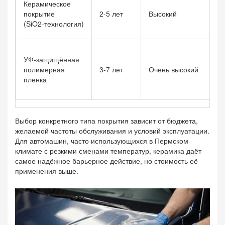
Керамическое
бл
покрытие
2-5 лет
Высокий
ст
(SiO2‑технология)
ц
М
УФ‑защищённая
и
полимерная
3-7 лет
Очень высокий
гл
пленка
за
в
Выбор конкретного типа покрытия зависит от бюджета,
желаемой частоты обслуживания и условий эксплуатации.
Для автомашин, часто использующихся в Пермском
климате с резкими сменами температур, керамика даёт
самое надёжное барьерное действие, но стоимость её
применения выше.