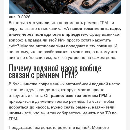
янв, 9 2026
Вы только что узнали, что пора менять ремень ГРМ - и
вдруг слышите от механика:
«А насос тоже менять надо,
иначе через полгода опять приедете»
. Сразу возникает
вопрос: а правда ли это? Или просто хотят накрутить
счёт? Многие автовладельцы попадают в эту ловушку. И
не потому, что не разбираются в машинах, а потому что
никто не объяснил им, как всё устроено на самом деле.
Почему водяной насос вообще
связан с ремнем ГРМ?
В большинстве современных автомобилей водяной насос
- это не отдельная деталь, которую можно просто
открутить и снять. Он
расположен за ремнем ГРМ
и
приводится в движение тем же ремнём. То есть, чтобы
добраться до насоса, нужно снять ремень, натяжители,
шкивы - всё, что вы и так собираетесь менять при ТО по
ГРМ.
Представьте: вы делаете ремонт в ванной. Меняете