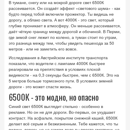
В тумане, снегу или на мокрой дороге свет 6500К
рассеивается. Он создаёт эффект «светового шума» - как
будто перед тобой включили прожектор. Ты видишь не
дорогу, а облако света. А вот 4000К - это свет, который
глубже проникает в атмосферу. Он меньше рассеивается,
даёт чёткую границу между дорогой и обочиной. В Перми,
где зимой снег лежит по колено, а туман стоит по утрам,
это разница между тем, чтобы увидеть пешехода за 50
метров - или не заметить его вовсе.
Исследования в Австрийском институте транспорта
показали, что водители с лампами 4000К быстрее
реагировали на препятствия в условиях плохой
видимости - на 0,3 секунды быстрее, чем с 6500К. Это на
5 метров больше тормозного пути. В условиях зимней
дороги - это может спасти жизнь.
6500К - это модно, но опасно
Синий свет 6500К выглядит стильно - особенно в
рекламе. Но он не для дороги. Во-первых, он ухудшает
контраст. На асфальте, покрытом снежной кашей, 6500К
делает всё серым и безжизненным. Тебе кажется, что ты
видишь дорогу, но на самом деле ты просто смотришь на