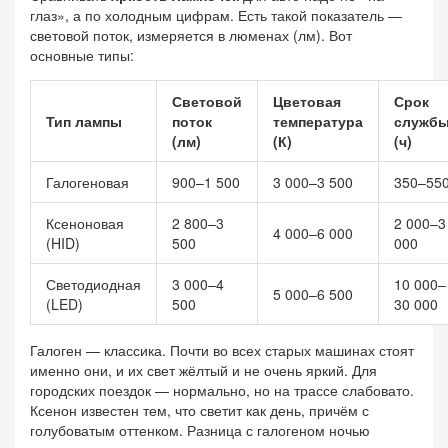
глаз», а по холодным цифрам. Есть такой показатель —
световой поток, измеряется в люменах (лм). Вот
основные типы:
Световой
Цветовая
Срок
Тип лампы
поток
температура
служб
(лм)
(К)
(ч)
Галогеновая
900–1 500
3 000–3 500
350–55
Ксеноновая
2 800–3
2 000–3
4 000–6 000
(HID)
500
000
Светодиодная
3 000–4
10 000–
5 000–6 500
(LED)
500
30 000
Галоген — классика. Почти во всех старых машинах стоят
именно они, и их свет жёлтый и не очень яркий. Для
городских поездок — нормально, но на трассе слабовато.
Ксенон известен тем, что светит как день, причём с
голубоватым оттенком. Разница с галогеном ночью