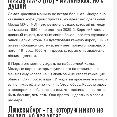
душой
Самая красивая машина не всегда большая. Иногда она -
как чашка кофе утром: простая, но идеально сделанная.
Мазда MX-5 (ND)
- это ретро-спорткар, который выглядит
как машина 1980-х, но едет как 2025-й
. Короткий капот,
длинный кокпит, плавные линии боков - всё это сделано с
одной целью: чтобы вы чувствовали каждую дорогу. Он не
имеет гибридной системы, не имеет полного привода. У
него - 181 л.с., 1000 кг, и двери, которые открываются с
лёгким щелчком.
В Перми его можно увидеть на набережной Камы.
Молодые парни, которые купили его на вторичке, не
меняют ему колеса на 19 дюймов и не ставят кричащие
обвесы. Они просто ездят. И когда вы проезжаете мимо -
вы понимаете: это не тюнинг. Это любовь. Красота здесь -
в пропорциях, в балансе, в том, что машина не пытается
быть больше, чем есть. Она просто - идеальна в своём
размере.
Люксембург - та, которую никто не
видел, но все хотят