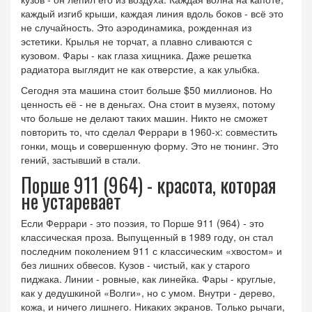
каждый изгиб крыши, каждая линия вдоль боков - всё это
не случайность. Это аэродинамика, рожденная из
эстетики. Крылья не торчат, а плавно сливаются с
кузовом. Фары - как глаза хищника. Даже решетка
радиатора выглядит не как отверстие, а как улыбка.
Сегодня эта машина стоит больше $50 миллионов. Но
ценность её - не в деньгах. Она стоит в музеях, потому
что больше не делают таких машин. Никто не сможет
повторить то, что сделал Феррари в 1960-х: совместить
гонки, мощь и совершенную форму. Это не тюнинг. Это
гений, застывший в стали.
Порше 911 (964) - красота, которая
не устаревает
Если Феррари - это поэзия, то
Порше 911 (964)
- это
классическая проза
. Выпущенный в 1989 году, он стал
последним поколением 911 с классическим «хвостом» и
без лишних обвесов. Кузов - чистый, как у старого
пиджака. Линии - ровные, как линейка. Фары - круглые,
как у дедушкиной «Волги», но с умом. Внутри - дерево,
кожа, и ничего лишнего. Никаких экранов. Только рычаги,