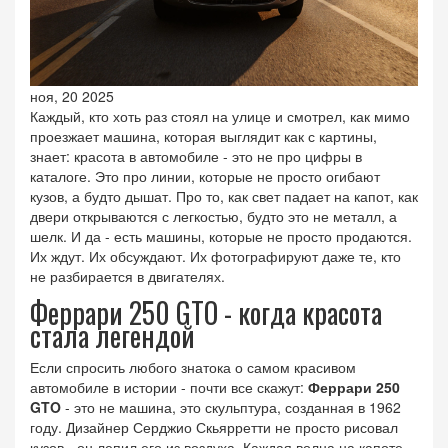
ноя, 20 2025
Каждый, кто хоть раз стоял на улице и смотрел, как мимо
проезжает машина, которая выглядит как с картины,
знает: красота в автомобиле - это не про цифры в
каталоге. Это про линии, которые не просто огибают
кузов, а будто дышат. Про то, как свет падает на капот, как
двери открываются с легкостью, будто это не металл, а
шелк. И да - есть машины, которые не просто продаются.
Их ждут. Их обсуждают. Их фотографируют даже те, кто
не разбирается в двигателях.
Феррари 250 GTO - когда красота
стала легендой
Если спросить любого знатока о самом красивом
автомобиле в истории - почти все скажут:
Феррари 250
GTO
- это не машина, это скульптура, созданная в 1962
году
. Дизайнер Серджио Скьярретти не просто рисовал
кузов - он лепил его из воздуха. Каждая волна на капоте,