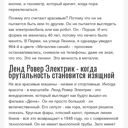
кнопки, и тахометр, который кричит, когда пора
переключаться.
Почему его считают красивым? Потому что он не
пытается быть кем-то другим. Он не пытается выглядеть
как электромобиль или как робот. Он - Порше. И его
форма не менялась 40 лет, потому что нечего было
менять. В Перми, на улице Ленина, я однажды увидел
964-й в цвете «Металлик-синий» - прохожие
останавливались, снимали на телефоны, даже не зная,
что это. Это не тюнинг. Это вечность в металле.
Ленд Ровер Электрик - когда
брутальность становится изящной
Не все красивые машины - низкие и спортивные. Иногда
красота - в масштабе.
Ленд Ровер Электрик
- это
внедорожник, который выглядит как будто вышел из
фильма «Дюна»
. Он не просто большой - он
величественный. Его силуэт - как гора, которая решила
поехать. Круглые фары, плоский капот, прямые линии
боков - всё это возвращает к 1948 году, но с современной
технологией. Он не имеет выхлопной трубы. Зато имеет