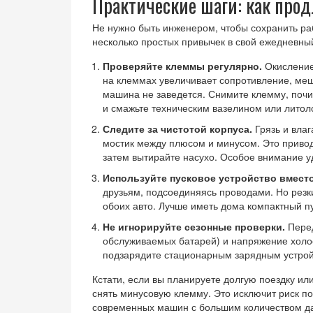
Практические шаги: как про
Не нужно быть инженером, чтобы сохранить ра
несколько простых привычек в свой ежедневны
Проверяйте клеммы регулярно.
Окисление 
на клеммах увеличивает сопротивление, меш
машина не заведется. Снимите клемму, почи
и смажьте техническим вазелином или литоло
Следите за чистотой корпуса.
Грязь и вла
мостик между плюсом и минусом. Это привод
затем вытирайте насухо. Особое внимание у
Используйте пусковое устройство вмест
друзьям, подсоединяясь проводами. Но резки
обоих авто. Лучше иметь дома компактный пус
Не игнорируйте сезонные проверки.
Перед
обслуживаемых батарей) и напряжение холост
подзарядите стационарным зарядным устрой
Кстати, если вы планируете долгую поездку ил
снять минусовую клемму. Это исключит риск по
современных машин с большим количеством дат