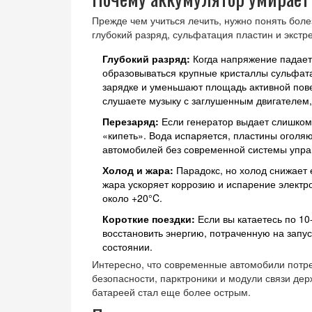
Прежде чем учиться лечить, нужно понять боле
глубокий разряд, сульфатация пластин и экст
Глубокий разряд:
Когда напряжение падает 
образовываться крупные кристаллы сульфат
зарядке и уменьшают площадь активной пов
слушаете музыку с заглушенным двигателем, 
Перезаряд:
Если генератор выдает слишком 
«кипеть». Вода испаряется, пластины оголяю
автомобилей без современной системы упра
Холод и жара:
Парадокс, но холод снижает 
жара ускоряет коррозию и испарение электр
около +20°C.
Короткие поездки:
Если вы катаетесь по 10-
восстановить энергию, потраченную на запу
состоянии.
Интересно, что современные автомобили потр
безопасности, парктроники и модули связи дер
батареей стал еще более острым.