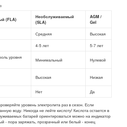
в
Необслуживаемый
AGM /
й (FLA)
(SLA)
Gel
Средняя
Высокая
4-5 лет
5-7 лет
роль уровня
Минимальный
Нулевой
Высокая
Низкая
Нет
Да
проверяйте уровень электролита раз в сезон. Если
нную воду. Никогда не лейте кислоту! Кислота остается в
служиваемых батарей ориентироваться можно на индикатор
ый - пора заряжать, прозрачный или белый - конец