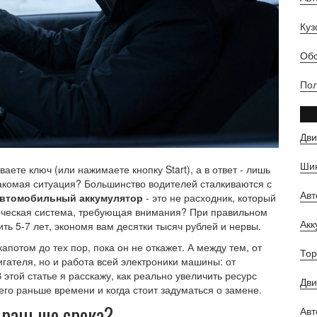
Куз
Обс
Пол
Дви
Шин
ете ключ (или нажимаете кнопку Start), а в ответ - лишь
акомая ситуация? Большинство водителей сталкиваются с
Ав
втомобильный аккумулятор
- это не расходник, который
ическая система, требующая внимания?
При правильном
Ак
ть 5-7 лет, экономя вам десятки тысяч рублей и нервы.
потом до тех пор, пока он не откажет. А между тем, от
Тор
игателя, но и работа всей электроники машины: от
этой статье я расскажу, как реально увеличить ресурс
Дви
его раньше времени и когда стоит задуматься о замене.
 раньше срока?
Авт