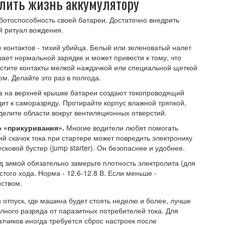
длить жизнь аккумулятору
ботоспособность своей батареи. Достаточно внедрить
й ритуал вождения.
контактов - тихий убийца. Белый или зеленоватый налет
ает нормальной зарядке и может привести к тому, что
стите контакты мелкой наждачкой или специальной щеткой
м. Делайте это раз в полгода.
га на верхней крышке батареи создают токопроводящий
ит к саморазряду. Протирайте корпус влажной тряпкой,
делите области вокруг вентиляционных отверстий.
о «прикуривания».
Многие водители любят помогать
й скачок тока при стартере может повредить электронику
ковой бустер (jump starter). Он безопаснее и удобнее.
 зимой обязательно замерьте плотность электролита (для
ого хода. Норма - 12.6-12.8 В. Если меньше -
ством.
и отпуск, где машина будет стоять неделю и более, лучше
лного разряда от паразитных потребителей тока. Для
чиков иногда требуется сброс настроек после