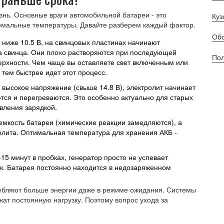
знь. Основные враги автомобильной батареи - это
Куз
ремальные температуры. Давайте разберем каждый фактор.
Обс
ниже 10.5 В, на свинцовых пластинах начинают
а свинца. Они плохо растворяются при последующей
Пол
ерхности. Чем чаще вы оставляете свет включенным или
тем быстрее идет этот процесс.
высокое напряжение (свыше 14.8 В), электролит начинает
тся и перегреваются. Это особенно актуально для старых
вления зарядкой.
емкость батареи (химические реакции замедляются), а
олита. Оптимальная температура для хранения АКБ -
15 минут в пробках, генератор просто не успевает
ск. Батарея постоянно находится в недозаряженном
ебляют больше энергии даже в режиме ожидания. Системы
жат постоянную нагрузку. Поэтому вопрос ухода за