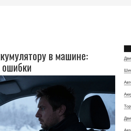
ккумулятору в машине:
Дви
 ошибки
Шин
Ав
Ак
Тор
Дви
Авт