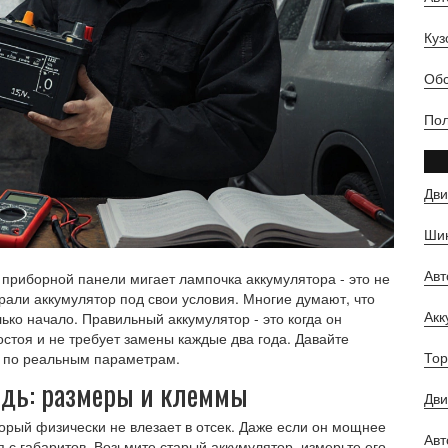
Куз
Обс
Пол
Дви
Шин
Ав
 приборной панели мигает лампочка аккумулятора - это не
брали аккумулятор под свои условия. Многие думают, что
Ак
лько начало. Правильный аккумулятор - это когда он
остоя и не требует замены каждые два года. Давайте
Тор
 а по реальным параметрам.
редь: размеры и клеммы
Дви
торый физически не влезает в отсек. Даже если он мощнее
Авт
 с габаритов. Возьмите старый аккумулятор, измерьте его