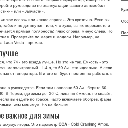
кройте руководство по эксплуатации вашего автомобиля -
Куз
истики» или «Запчасти».
о «плюс слева» или «плюс справа». Это критично. Если вы
Обс
 кабели не дотянутся - или, что хуже, вы их перекинете и
речается прямая полярность: плюс справа, минус слева. Но
Пол
атная. Проверяйте по марке и модели. Например, на
а Lada Vesta - прямая.
 лучше
я, что 74 - это всегда лучше. Но это не так. Ёмкость - это
ель малолитражный - 1.4 л, то 60 Ач - это идеально. А если
стью от генератора. В итоге он будет постоянно работать в
ана в руководстве. Если там написано 60 Ач - берите 60.
80. В Перми, где зимы до -30°C, лишняя ёмкость не спасёт,
 если вы ездите по трассе, часто включаете обогрев, фары
 больше, чем минимум. Но не больше.
ое важное для зимы
е аккумуляторы. Это параметр
CCA
- Cold Cranking Amps.