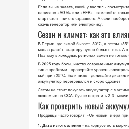
Если вы не знаете, какой у вас тип - посмотри
написано «AGM» или «EFB» - заменяйте только
старт-стоп - ничего страшного. А если наоборо
сжечь генератор или электронику.
Сезон и климат: как это влия
В Перми, где зимой бывает -30°C, а летом +35°
масла растёт, стартеру нужно больше тока. А в
Поэтому в холодных регионах важен не только 
В 2025 году большинство современных аккумул
тип с пробками - проверяйте уровень электроли
см³ при +25°C. Если ниже - доливайте дистилл
аккумулятор перегревался и скоро сдохнет.
Летом не стоит покупать аккумулятор с максим
экономьте на CCA. Лучше потратить 2-3 тысячи 
Как проверить новый аккуму
Продавцы часто говорят: «Он новый, вчера при
Дата изготовления
- на корпусе есть маркир