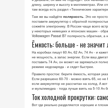
длину, ширину и высоту в миллиметрах. Или от
там всегда есть раздел «Технические характер
Там же вы найдёте
полярность
. Это не прост
поставите аккумулятор с обратной полярностью,
сожжёте электронику. В России чаще всего вст
у некоторых немецких и японских машин - обр
Volkswagen Passat B7 полярность обратная, а н
Ёмкость: больше - не значит
На коробках пишут 60 Ач, 62 Ач, 74 Ач - и кажетс
не мощность, а запас энергии. Если ваш двигат
поставить 74 Ач, он может не заряжаться полно
режиме недозаряда - и сядет быстрее.
Правило простое: берите ёмкость, которая указ
Если разрешено 60-70 - можно взять 65, но не 
если аккумулятор не рассчитан на холод. А вот
и мультимедиа - тогда лучше взять на 5-10 Ач
Ток холодной прокрутки: сам
Вот где реально разделяются хорошие и плохи