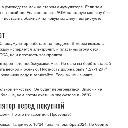
те в руководстве или на старом аккумуляторе. Если там
 на такой же. Если поставить AGM на старую машину без
т - поставить обычный на новую машину - вы рискуете
ет
C, аккумулятор работает на пределе. В мороз вязкость
 жару испаряется электролит, и пластины оголяются.
CCA, но и плотность электролита.
яторов - это необслуживаемые. Но если вы берёте старый
та весной и осенью. Плотность должна быть 1.27-1.29 г/
ированную воду и заряжайте. Если выше - значит,
альной ёмкостью. Он будет перегреваться. Зимой - не
больше, чем потом ехать на эвакуаторе в -28°C.
лятор перед покупкой
шёл». Но это не гарантия. Проверьте:
овка. Например, 10/24 - значит, октябрь 2024. Не берите