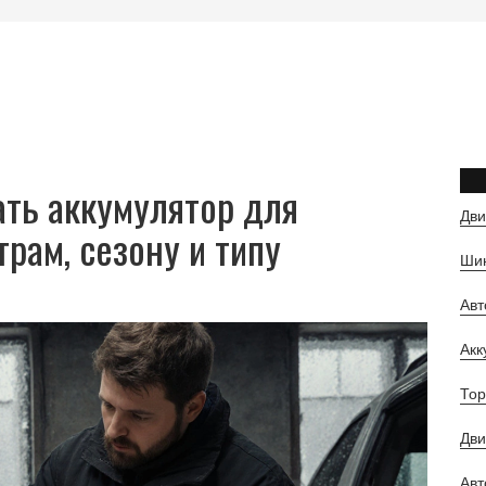
ать аккумулятор для
Дви
трам, сезону и типу
Шин
Ав
Ак
Тор
Дви
Авт