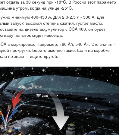
т отдать за 30 секунд при -18°C. В России этот параметр
машина утром, когда на улице -25°C.
ужно минимум 400-450 А. Для 2.0-2.5 л - 500 А. Для
ёлый запуск: высокая степень сжатия, густое масло,
оставите на дизель аккумулятор с CCA 400, он будет
ез пару попыток сядет навсегда.
CA в маркировке. Например, «60 Ah, 540 A». Это значит -
дной прокрутки. Берите именно такие. Если на коробке
сли не знают - ищите другой.