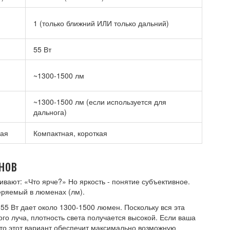
1 (только ближний ИЛИ только дальний)
55 Вт
~1300-1500 лм
~1300-1500 лм (если используется для
дальнога)
ная
Компактная, короткая
нов
вают: «Что ярче?» Но яркость - понятие субъективное.
еряемый в люменах (лм).
5 Вт дает около 1300-1500 люмен. Поскольку вся эта
го луча, плотность света получается высокой. Если ваша
 то этот вариант обеспечит максимально возможную