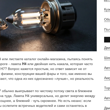
Куз
Обс
Пол
Дви
Шин
 или листаете каталог онлайн-магазина, пытаясь понять
ороге - лампа
H4
или
двойная нить накала
, которая часто
Ав
я
H7
?
Вопрос кажется простым, но ответ зависит не от
 физики, конструкции вашей фары и того, как именно вы
Ак
ают, что одна из них однозначно «лучше», но реальность
Тор
7
обычно выигрывает по чистому потоку света в ближнем
на туда. Лампа
H4
универсальна, но делит энергию между
Авт
ощнее, а ближний - чуть скромнее. Но есть нюанс: если
ы ослепите встречных водителей и сами останетесь в
Дви