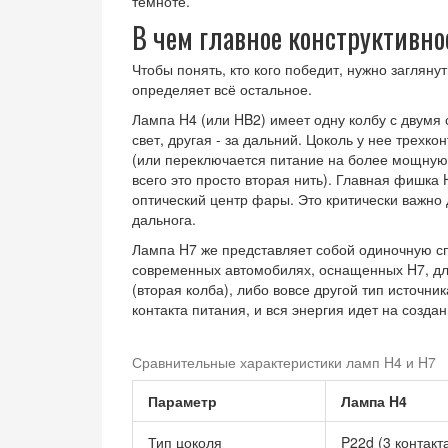
темноте.
В чем главное конструктивн
Чтобы понять, кто кого победит, нужно заглян
определяет всё остальное.
Лампа
H4
(или
HB2
) имеет одну колбу с двумя
свет, другая - за дальний. Цоколь у нее трехк
(или переключается питание на более мощную 
всего это просто вторая нить). Главная фишка
оптический центр фары. Это критически важно 
дальнога.
Лампа
H7
же представляет собой одиночную сп
современных автомобилях, оснащенных H7, для
(вторая колба), либо вовсе другой тип источни
контакта питания, и вся энергия идет на создан
Сравнительные характеристики ламп H4 и H7
Параметр
Лампа H4
Тип цоколя
P22d (3 контакт