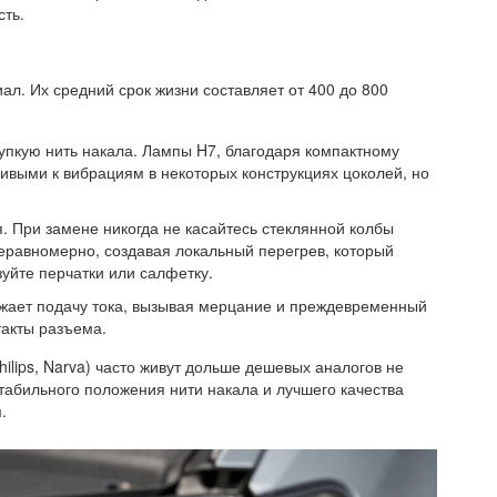
сть.
л. Их средний срок жизни составляет от 400 до 800
упкую нить накала. Лампы H7, благодаря компактному
чивыми к вибрациям в некоторых конструкциях цоколей, но
. При замене никогда не касайтесь стеклянной колбы
еравномерно, создавая локальный перегрев, который
уйте перчатки или салфетку.
жает подачу тока, вызывая мерцание и преждевременный
такты разъема.
lips, Narva) часто живут дольше дешевых аналогов не
 стабильного положения нити накала и лучшего качества
.