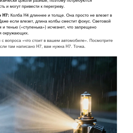
физически цоколи разные, поэтому потребуются
ь и могут привести к перегреву.
 H7:
Колба H4 длиннее и толще. Она просто не влезет в
же если влезет, длина колбы сместит фокус. Световой
м и тенью («ступенька») исчезнет, что запрещено
я окружающих.
 с вопроса «что стоит в вашем автомобиле». Посмотрите
сли там написано H7, вам нужна H7. Точка.