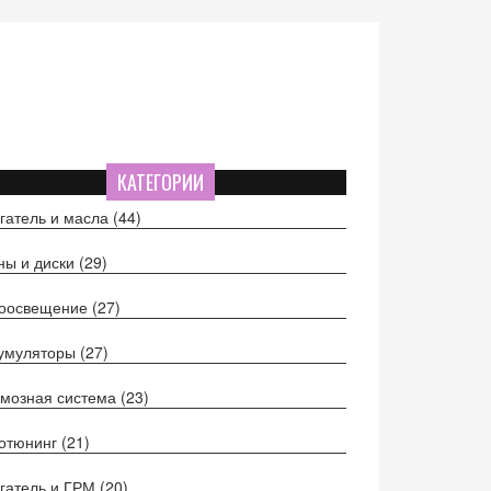
КАТЕГОРИИ
гатель и масла
(44)
ы и диски
(29)
тоосвещение
(27)
кумуляторы
(27)
мозная система
(23)
отюнинг
(21)
гатель и ГРМ
(20)