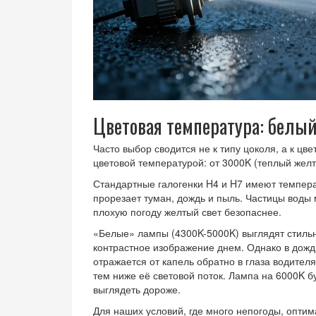
Цветовая температура: белы
Часто выбор сводится не к типу цоколя, а к цв
цветовой температурой: от 3000K (теплый жел
Стандартные галогенки H4 и H7 имеют температ
прорезает туман, дождь и пыль. Частицы воды
плохую погоду желтый свет безопаснее.
«Белые» лампы (4300K-5000K) выглядят стиль
контрастное изображение днем. Однако в дождь
отражается от капель обратно в глаза водителя
тем ниже её световой поток. Лампа на 6000K бу
выглядеть дороже.
Для наших условий, где много непогоды, опти