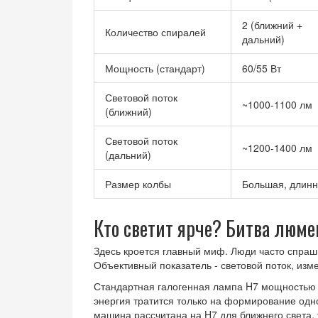
2 (ближний +
Количество спиралей
дальний)
Мощность (стандарт)
60/55 Вт
Световой поток
~1000-1100 лм
(ближний)
Световой поток
~1200-1400 лм
(дальний)
Размер колбы
Большая, длин
Кто светит ярче? Битва люме
Здесь кроется главный миф. Люди часто спраши
Объективный показатель - световой поток, изм
Стандартная галогенная лампа
H7
мощностью 5
энергия тратится только на формирование одно
машина рассчитана на H7 для ближнего света,