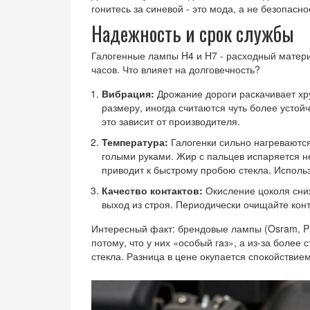
гонитесь за синевой - это мода, а не безопасно
Надежность и срок службы
Галогенные лампы H4 и H7 - расходный материа
часов. Что влияет на долговечность?
Вибрация:
Дрожание дороги раскачивает хр
размеру, иногда считаются чуть более устой
это зависит от производителя.
Температура:
Галогенки сильно нагреваются
голыми руками. Жир с пальцев испаряется н
приводит к быстрому пробою стекла. Использ
Качество контактов:
Окисление цоколя сни
выход из строя. Периодически очищайте кон
Интересный факт: брендовые лампы (Osram, Phi
потому, что у них «особый газ», а из-за более
стекла. Разница в цене окупается спокойствием