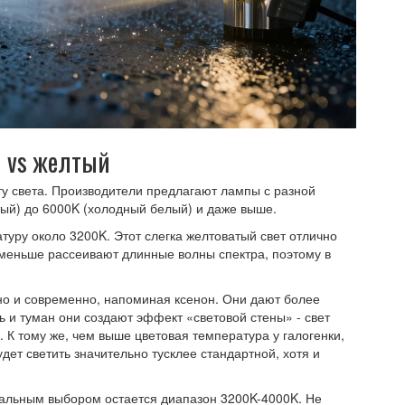
й vs желтый
ету света. Производители предлагают лампы с разной
тый) до 6000K (холодный белый) и даже выше.
уру около 3200K. Этот слегка желтоватый свет отлично
 меньше рассеивают длинные волны спектра, поэтому в
но и современно, напоминая ксенон. Они дают более
 и туман они создают эффект «световой стены» - свет
. К тому же, чем выше цветовая температура у галогенки,
дет светить значительно тусклее стандартной, хотя и
мальным выбором остается диапазон 3200K-4000K. Не