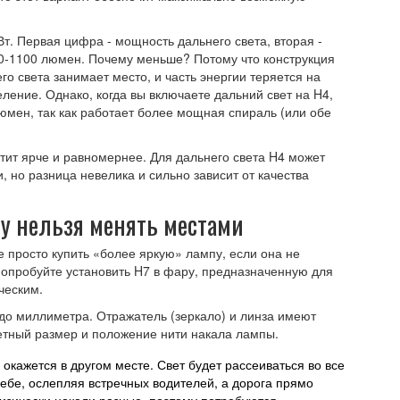
т. Первая цифра - мощность дальнего света, вторая -
00-1100 люмен. Почему меньше? Потому что конструкция
о света занимает место, и часть энергии теряется на
ение. Однако, когда вы включаете дальний свет на H4,
юмен, так как работает более мощная спираль (или обе
тит ярче и равномернее. Для дальнего света
H4
может
, но разница невелика и сильно зависит от качества
у нельзя менять местами
 просто купить «более яркую» лампу, если она не
опробуйте установить H7 в фару, предназначенную для
ческим.
до миллиметра. Отражатель (зеркало) и линза имеют
етный размер и положение нити накала лампы.
окажется в другом месте. Свет будет рассеиваться во все
небе, ослепляя встречных водителей, а дорога прямо