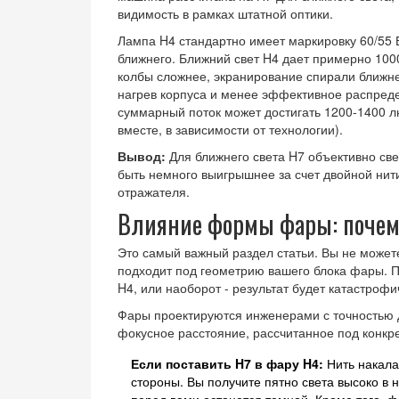
видимость в рамках штатной оптики.
Лампа
H4
стандартно имеет маркировку 60/55 В
ближнего. Ближний свет H4 дает примерно 10
колбы сложнее, экранирование спирали ближнег
нагрев корпуса и менее эффективное распредел
суммарный поток может достигать 1200-1400 л
вместе, в зависимости от технологии).
Вывод:
Для ближнего света
H7
объективно све
быть немного выигрышнее за счет двойной нити
отражателя.
Влияние формы фары: почем
Это самый важный раздел статьи. Вы не можете
подходит под геометрию вашего блока фары. П
H4, или наоборот - результат будет катастрофи
Фары проектируются инженерами с точностью 
фокусное расстояние, рассчитанное под конкр
Если поставить H7 в фару H4:
Нить накала 
стороны. Вы получите пятно света высоко в 