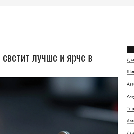
 светит лучше и ярче в
Дви
Шин
Ав
Ак
Тор
Авт
Дви