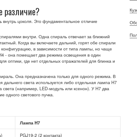
ое различие?
Куз
уть внутрь цоколя. Это фундаментальное отличие
Обс
Пол
 спиралями внутри. Одна спираль отвечает за ближний
онтактный. Когда вы включаете дальний, горят обе спирали
конфигурацию, в зависимости от типа лампы, но чаще
 H4 - она помещает два режима освещения в один
для оптики, где нет отдельных отражателей для блинка и
ираль. Она предназначена только для одного режима. В
 дальнего света используется либо отдельная лампа H7
ка света (например, LED-модуль или ксенон). У H7 два
ие одного светового пучка.
Лампа H7
а)
PGJ19-2 (2 контакта)