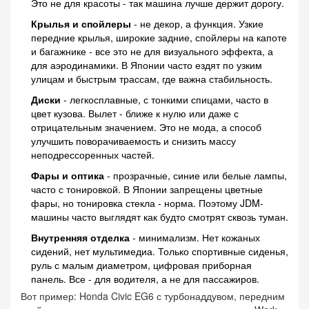
Это не для красоты - так машина лучше держит дорогу.
Крылья и спойлеры
- не декор, а функция. Узкие
передние крылья, широкие задние, спойлеры на капоте
и багажнике - все это не для визуального эффекта, а
для аэродинамики. В Японии часто ездят по узким
улицам и быстрым трассам, где важна стабильность.
Диски
- легкосплавные, с тонкими спицами, часто в
цвет кузова. Вылет - ближе к нулю или даже с
отрицательным значением. Это не мода, а способ
улучшить поворачиваемость и снизить массу
неподрессоренных частей.
Фары и оптика
- прозрачные, синие или белые лампы,
часто с тонировкой. В Японии запрещены цветные
фары, но тонировка стекла - норма. Поэтому JDM-
машины часто выглядят как будто смотрят сквозь туман.
Внутренняя отделка
- минимализм. Нет кожаных
сидений, нет мультимедиа. Только спортивные сиденья,
руль с малым диаметром, цифровая приборная
панель. Все - для водителя, а не для пассажиров.
Вот пример: Honda Civic EG6 с турбонаддувом, передним