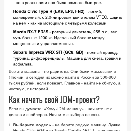
- но в реальности она была намного быстрее.
Honda Civic Type R (EK9, EP3, FN2)
- легкий,
маневренный, с 2.0-литровым двигателем VTEC. Ездить
на нем - как на мотоцикле с четырьмя колесами.
Mazda RX-7 FD3S
- роторный двигатель, 255 л.с., вес
чуть больше 1200 кг. Идеальный баланс между
мощностью и управляемостью.
Subaru Impreza WRX STI (GC8, GD)
- полный привод,
турбина, дифференциалы. Машина для снега, гравия и
асфальта.
Все эти машины - не раритеты. Они были массовыми в
Японии, и сегодня их можно найти в России за 500-800
тысяч рублей, если повезет. Главное - найти не сбитую, а
честную, с историей.
Как начать свой JDM-проект?
Если вы думаете: «Хочу JDM-машину» - начните не с
дисков и спойлеров. Начните с выбора основы.
Выберите модель
- не берите редкую машину. Лучше
Honda Civic EG6 или Toyota Corolla AE111 - они просты