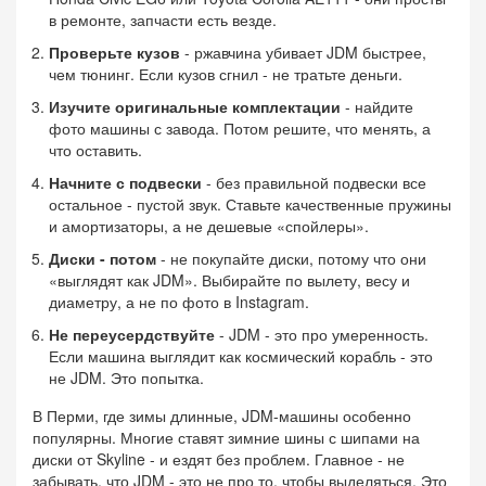
в ремонте, запчасти есть везде.
Проверьте кузов
- ржавчина убивает JDM быстрее,
чем тюнинг. Если кузов сгнил - не тратьте деньги.
Изучите оригинальные комплектации
- найдите
фото машины с завода. Потом решите, что менять, а
что оставить.
Начните с подвески
- без правильной подвески все
остальное - пустой звук. Ставьте качественные пружины
и амортизаторы, а не дешевые «спойлеры».
Диски - потом
- не покупайте диски, потому что они
«выглядят как JDM». Выбирайте по вылету, весу и
диаметру, а не по фото в Instagram.
Не переусердствуйте
- JDM - это про умеренность.
Если машина выглядит как космический корабль - это
не JDM. Это попытка.
В Перми, где зимы длинные, JDM-машины особенно
популярны. Многие ставят зимние шины с шипами на
диски от Skyline - и ездят без проблем. Главное - не
забывать, что JDM - это не про то, чтобы выделяться. Это