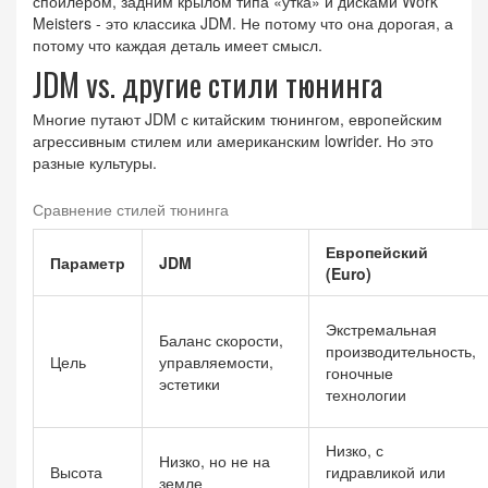
спойлером, задним крылом типа «утка» и дисками Work
Meisters - это классика JDM. Не потому что она дорогая, а
потому что каждая деталь имеет смысл.
JDM vs. другие стили тюнинга
Многие путают JDM с китайским тюнингом, европейским
агрессивным стилем или американским lowrider. Но это
разные культуры.
Сравнение стилей тюнинга
Европейский
Параметр
JDM
(Euro)
Экстремальная
Баланс скорости,
производительность,
Цель
управляемости,
гоночные
эстетики
технологии
Низко, с
Низко, но не на
Высота
гидравликой или
земле