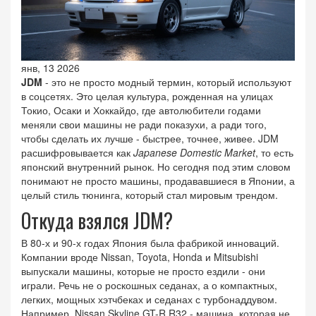
янв, 13 2026
JDM
- это не просто модный термин, который используют
в соцсетях. Это целая культура, рожденная на улицах
Токио, Осаки и Хоккайдо, где автолюбители годами
меняли свои машины не ради показухи, а ради того,
чтобы сделать их лучше - быстрее, точнее, живее. JDM
расшифровывается как
Japanese Domestic Market
, то есть
японский внутренний рынок. Но сегодня под этим словом
понимают не просто машины, продававшиеся в Японии, а
целый стиль тюнинга, который стал мировым трендом.
Откуда взялся JDM?
В 80-х и 90-х годах Япония была фабрикой инноваций.
Компании вроде Nissan, Toyota, Honda и Mitsubishi
выпускали машины, которые не просто ездили - они
играли. Речь не о роскошных седанах, а о компактных,
легких, мощных хэтчбеках и седанах с турбонаддувом.
Например, Nissan Skyline GT-R R32 - машина, которая не