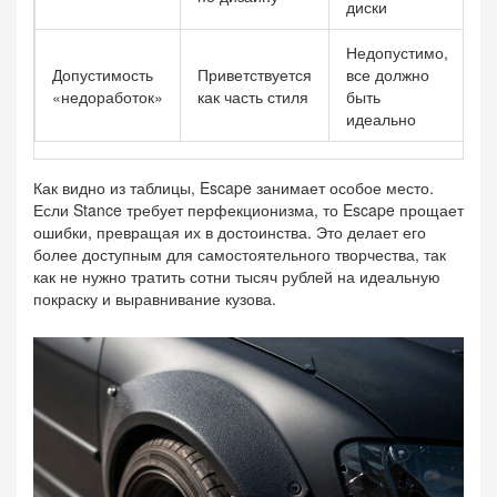
диски
р
Недопустимо,
Д
Допустимость
Приветствуется
все должно
п
«недоработок»
как часть стиля
быть
т
идеально
Как видно из таблицы, Escape занимает особое место.
Если Stance требует перфекционизма, то Escape прощает
ошибки, превращая их в достоинства. Это делает его
более доступным для самостоятельного творчества, так
как не нужно тратить сотни тысяч рублей на идеальную
покраску и выравнивание кузова.