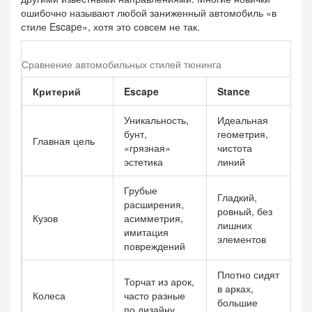
ошибочно называют любой заниженный автомобиль «в
стиле Escape», хотя это совсем не так.
Сравнение автомобильных стилей тюнинга
Критерий
Escape
Stance
Dr
Уникальность,
Идеальная
бунт,
геометрия,
Ф
Главная цель
«грязная»
чистота
д
эстетика
линий
Грубые
Гладкий,
расширения,
Ш
ровный, без
Кузов
асимметрия,
з
лишних
имитация
с
элементов
повреждений
Плотно сидят
З
Торчат из арок,
в арках,
ш
Колеса
часто разные
большие
п
по дизайну