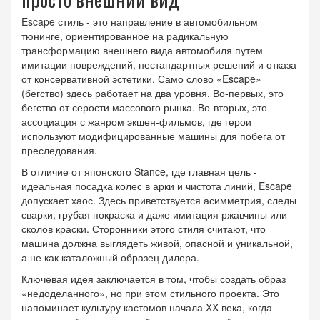
Escape стиль
- это
направление в автомобильном
тюнинге, ориентированное на радикальную
трансформацию внешнего вида автомобиля путем
имитации повреждений, нестандартных решений и отказа
от консервативной эстетики
.
Само слово «Escape»
(бегство) здесь работает на два уровня. Во-первых, это
бегство от серости массового рынка. Во-вторых, это
ассоциация с жанром экшен-фильмов, где герои
используют модифицированные машины для побега от
преследования.
В отличие от японского Stance, где главная цель -
идеальная посадка колес в арки и чистота линий, Escape
допускает хаос. Здесь приветствуется асимметрия, следы
сварки, грубая покраска и даже имитация ржавчины или
сколов краски. Сторонники этого стиля считают, что
машина должна выглядеть живой, опасной и уникальной,
а не как каталожный образец дилера.
Ключевая идея заключается в том, чтобы создать образ
«недоделанного», но при этом стильного проекта. Это
напоминает культуру кастомов начала XX века, когда