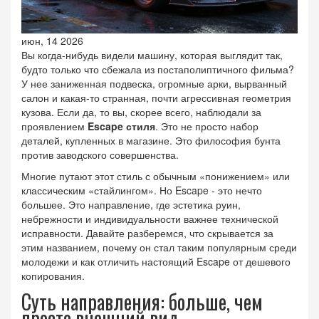
июн, 14 2026
Вы когда-нибудь видели машину, которая выглядит так,
будто только что сбежала из постаполиптичного фильма?
У нее заниженная подвеска, огромные арки, вырванный
салон и какая-то странная, почти агрессивная геометрия
кузова. Если да, то вы, скорее всего, наблюдали за
проявлением
Escape стиля
. Это не просто набор
деталей, купленных в магазине. Это философия бунта
против заводского совершенства.
Многие путают этот стиль с обычным «понижением» или
классическим «стайлингом». Но Escape - это нечто
большее. Это направление, где эстетика руин,
небрежности и индивидуальности важнее технической
исправности. Давайте разберемся, что скрывается за
этим названием, почему он стал таким популярным среди
молодежи и как отличить настоящий Escape от дешевого
копирования.
Суть направления: больше, чем
просто внешний вид