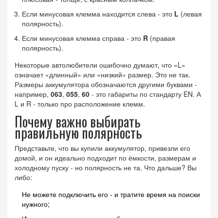
Если минусовая клемма находится слева - это
L
(левая
полярность).
Если минусовая клемма справа - это
R
(правая
полярность).
Некоторые автолюбители ошибочно думают, что «L»
означает «длинный» или «низкий» размер. Это не так.
Размеры аккумулятора обозначаются другими буквами -
например,
063
,
055
,
60
- это габариты по стандарту EN. А
L и R - только про расположение клемм.
Почему важно выбирать
правильную полярность
Представьте, что вы купили аккумулятор, привезли его
домой, и он идеально подходит по ёмкости, размерам и
холодному пуску - но полярность не та. Что дальше? Вы
либо:
Не можете подключить его - и тратите время на поиски
нужного;