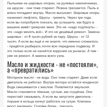
Пыльники на шаровых опорах, на рулевых наконечниках,
на шрусах - они тоже стареют. Резина трескается. Пыль и
влага попадают внутрь. Масло высыхает. Шаровые опоры
начинают люфтить. Шрусы - греметь. Через три года,
если вы попробуете поехать, вы услышите, как будто в
машине живёт гремучая змея. Это не «надо подтянуть» -
это «надо менять всё». И это не дешёвый ремонт. Замена
шаровых - от 8 тысяч рублей за пару. Шрусы - от 12
тысяч. А если вы ещё и не знаете, что именно сломалось
- придётся разбирать почти всю переднюю подвеску. И
это только если не начнётся коррозия на рычагах. А там -
уже не ремонт. А замена всего узла.
Масло и жидкости - не «постояли»,
а «превратились»
Моторное масло - не вода. Оно тоже стареет. Даже если
двигатель не работал. Внутри мотора остаётся конденсат.
Вода смешивается с маслом. Появляется эмульсия.
Масло становится тёмным, густым, как сгущёнка. Оно
перестаёт смазывать. А если вы запустите двигатель -
поршни и кольца начнут работать на сухую. Клапана
могут заклинить. Головка блока - треснуть.