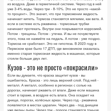
из воздуха. Даже в герметичной системе. Через год в ней
уже 3-4% воды. Через три - 8-10%. Это не просто «какой-
то процент». Это значит, что при торможении жидкость
начинает кипеть. Тормоза становятся мягкими, как вата. А
если в системе есть ржавчина - тормозные трубки
начинают протекать. Внутри они покрываются коррозией.
Потом - трещины. Потом - утечка. И вы не почувствуете
этого, пока не нажмёте на педаль. А потом - уже поздно.
Тормоза не сработают. Это не гипотеза. В 2023 году в
Пермском крае было 17 ДТП, где виновником оказалась
именно старая тормозная жидкость в машинах, которые
стояли больше двух лет.
Кузов - это не просто «покрасили»
Если вы думаете, что краска защитит кузов - вы
ошибаетесь. Краска - это лишь верхний слой. Под ней -
металл. А металл, особенно в регионах с солью на
дорогах, начинает ржаветь от влаги. Даже если машина
стоит в гараже, в воздухе есть влага. Она оседает на
днище, порогах, колёсных арках. Через год - ржавчина
появляется в местах царапин. Через два - под днищем
уже видны дыры. Через три - пороги становятся тоньше,